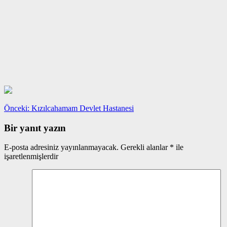
Yazı
Önceki
Önceki:
Kızılcahamam Devlet Hastanesi
yazı:
gezinmesi
Bir yanıt yazın
E-posta adresiniz yayınlanmayacak.
Gerekli alanlar
*
ile
işaretlenmişlerdir