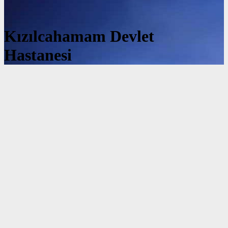
Kızılcahamam Devlet
Hastanesi