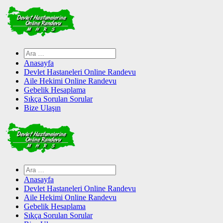
Skip
to
content
Arama:
Anasayfa
Devlet Hastaneleri Online Randevu
Aile Hekimi Online Randevu
Gebelik Hesaplama
Sıkça Sorulan Sorular
Bize Ulaşın
Arama:
Anasayfa
Devlet Hastaneleri Online Randevu
Aile Hekimi Online Randevu
Gebelik Hesaplama
Sıkça Sorulan Sorular