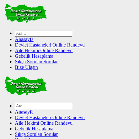
Skip
to
content
Arama:
Anasayfa
Devlet Hastaneleri Online Randevu
Aile Hekimi Online Randevu
Gebelik Hesaplama
Sıkça Sorulan Sorular
Bize Ulaşın
Arama:
Anasayfa
Devlet Hastaneleri Online Randevu
Aile Hekimi Online Randevu
Gebelik Hesaplama
Sıkça Sorulan Sorular