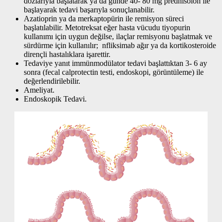
dozlarıyla başlatarak ya da günde 40- 80 mg prednisolon ile
başlayarak tedavi başarıyla sonuçlanabilir.
Azatioprin ya da merkaptopürin ile remisyon süreci
başlatılabilir. Metotreksat eğer hasta vücudu tiyopurin
kullanımı için uygun değilse, ilaçlar remisyonu başlatmak ve
sürdürme için kullanılır; nfliksimab ağır ya da kortikosteroide
dirençli hastalıklara işarettir.
Tedaviye yanıt immünmodülator tedavi başlattıktan 3- 6 ay
sonra (fecal calprotectin testi, endoskopi, görüntüleme) ile
değerlendirilebilir.
Ameliyat.
Endoskopik Tedavi.