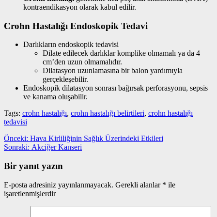
kontraendikasyon olarak kabul edilir.
Crohn Hastalığı Endoskopik Tedavi
Darlıkların endoskopik tedavisi
Dilate edilecek darlıklar komplike olmamalı ya da 4
cm’den uzun olmamalıdır.
Dilatasyon uzunlamasına bir balon yardımıyla
gerçekleşebilir.
Endoskopik dilatasyon sonrası bağırsak perforasyonu, sepsis
ve kanama oluşabilir.
Tags:
crohn hastalığı
,
crohn hastalığı belirtileri
,
crohn hastalığı
tedavisi
Yazı
Önceki
Önceki:
Hava Kirliliğinin Sağlık Üzerindeki Etkileri
yazı:
Sonraki
Sonraki:
Akciğer Kanseri
gezinmesi
yazı:
Bir yanıt yazın
E-posta adresiniz yayınlanmayacak.
Gerekli alanlar
*
ile
işaretlenmişlerdir