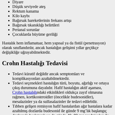
Diyare
Düşük seviyede ateş
Rektum kanama
Kilo kaybı
Bağırsak hareketlerinin frekans artışı
Bağırsak tıkanıklığı belirtileri
Perianal sorunlar
Çocuklarda büyüme geriliği
Hastalık hem inflamatuar, hem yapısal ya da fistül (penetrasyon)
olarak sınıflandırılır, ancak hastalığın gelişimi yıllar geçtikçe
değişikliğe uğrayabilmektedir.
Crohn Hastalığı Tedavisi
Tedavi küratif değildir ancak semptomları ve
komplikasyonları azaltabilmektedir.
Tedavi seçenekleri hastalığın türü, boyutu, ağırlığı ve ortaya
çıkış durumuna dayalıdır. Hafif hastalığın aktif aşaması,
Crohn hastalığı
ndaki etkinlikleri oldukça zayıf olmasına
rağmen, kortikosteroidler (öncelikle budesonidler),
mesalazinler ya da sulfasalazinler ile tedavi edilebilir.
Tıbben gelişen remisyon hafif hastalardan ağır hastalara kadar
azaltılmış dozlarda budesonid ile günde 9 mg’lık başlangıç