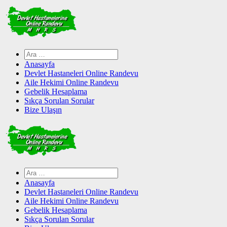
Skip
to
content
Arama:
Anasayfa
Devlet Hastaneleri Online Randevu
Aile Hekimi Online Randevu
Gebelik Hesaplama
Sıkça Sorulan Sorular
Bize Ulaşın
Arama:
Anasayfa
Devlet Hastaneleri Online Randevu
Aile Hekimi Online Randevu
Gebelik Hesaplama
Sıkça Sorulan Sorular