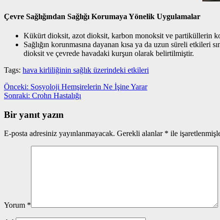
Çevre Sağlığından Sağlığı Korumaya Yönelik Uygulamalar
Kükürt dioksit, azot dioksit, karbon monoksit ve partiküllerin ko
Sağlığın korunmasına dayanan kısa ya da uzun süreli etkileri sı
dioksit ve çevrede havadaki kurşun olarak belirtilmiştir.
Tags:
hava kirliliğinin sağlık üzerindeki etkileri
Yazı
Önceki
Önceki:
Sosyoloji Hemşirelerin Ne İşine Yarar
yazı:
Sonraki
Sonraki:
Crohn Hastalığı
gezinmesi
yazı:
Bir yanıt yazın
E-posta adresiniz yayınlanmayacak.
Gerekli alanlar
*
ile işaretlenmişl
Yorum
*