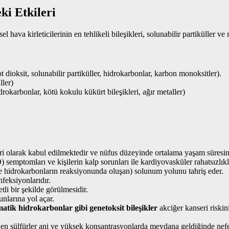
ki Etkileri
hava kirleticilerinin en tehlikeli bileşikleri, solunabilir partiküller ve n
 dioksit, solunabilir partiküller, hidrokarbonlar, karbon monoksitler).
ller)
idrokarbonlar, kötü kokulu kükürt bileşikleri, ağır metaller)
i olarak kabul edilmektedir ve nüfus düzeyinde ortalama yaşam süresini k
ptomları ve kişilerin kalp sorunları ile kardiyovasküler rahatsızlıkla
ve hidrokarbonların reaksiyonunda oluşan) solunum yolunu tahriş eder.
nfeksiyonlarıdır.
etli bir şekilde görülmesidir.
nlarına yol açar.
tik hidrokarbonlar gibi genetoksit bileşikler
akciğer kanseri riskini
jen sülfürler ani ve yüksek konsantrasyonlarda meydana geldiğinde nefes 