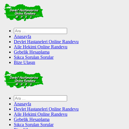
Skip
to
content
Arama:
Anasayfa
Devlet Hastaneleri Online Randevu
Aile Hekimi Online Randevu
Gebelik Hesaplama
Sıkça Sorulan Sorular
Bize Ulaşın
Arama:
Anasayfa
Devlet Hastaneleri Online Randevu
Aile Hekimi Online Randevu
Gebelik Hesaplama
Sıkça Sorulan Sorular