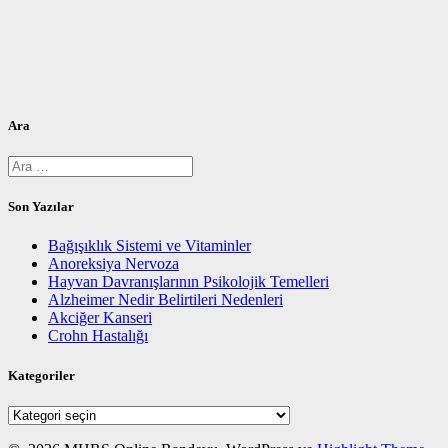
Ara
Arama:
Son Yazılar
Bağışıklık Sistemi ve Vitaminler
Anoreksiya Nervoza
Hayvan Davranışlarının Psikolojik Temelleri
Alzheimer Nedir Belirtileri Nedenleri
Akciğer Kanseri
Crohn Hastalığı
Kategoriler
Kategoriler