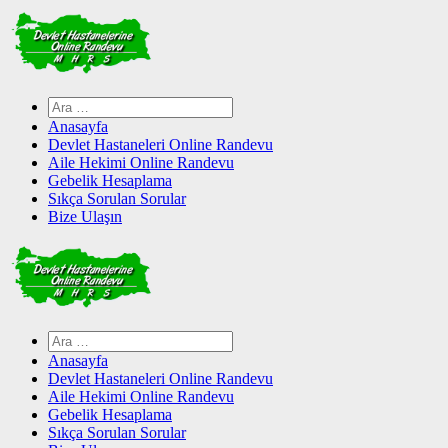
Skip
to
content
Arama:
Anasayfa
Devlet Hastaneleri Online Randevu
Aile Hekimi Online Randevu
Gebelik Hesaplama
Sıkça Sorulan Sorular
Bize Ulaşın
Arama:
Anasayfa
Devlet Hastaneleri Online Randevu
Aile Hekimi Online Randevu
Gebelik Hesaplama
Sıkça Sorulan Sorular