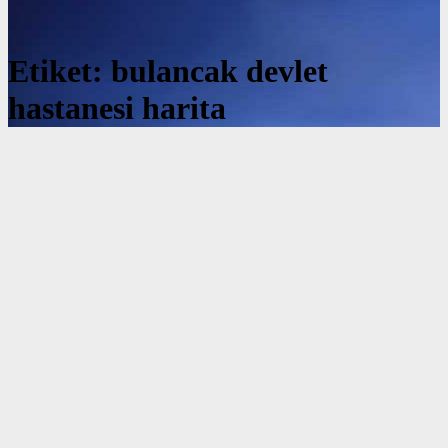
Etiket:
bulancak devlet
hastanesi harita