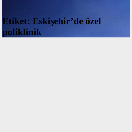
Etiket:
Eskişehir’de özel
poliklinik