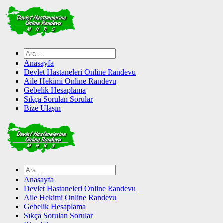
Skip
to
content
Arama:
Anasayfa
Devlet Hastaneleri Online Randevu
Aile Hekimi Online Randevu
Gebelik Hesaplama
Sıkça Sorulan Sorular
Bize Ulaşın
Arama:
Anasayfa
Devlet Hastaneleri Online Randevu
Aile Hekimi Online Randevu
Gebelik Hesaplama
Sıkça Sorulan Sorular