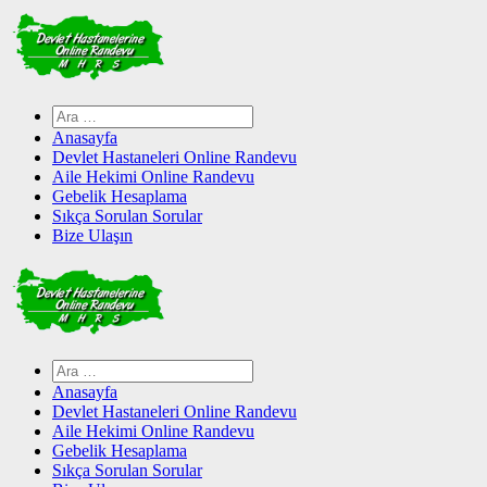
Skip
to
content
Arama:
Anasayfa
Devlet Hastaneleri Online Randevu
Aile Hekimi Online Randevu
Gebelik Hesaplama
Sıkça Sorulan Sorular
Bize Ulaşın
Arama:
Anasayfa
Devlet Hastaneleri Online Randevu
Aile Hekimi Online Randevu
Gebelik Hesaplama
Sıkça Sorulan Sorular