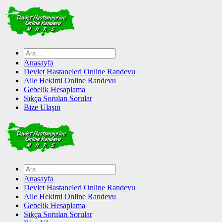
Skip
to
content
Arama:
Anasayfa
Devlet Hastaneleri Online Randevu
Aile Hekimi Online Randevu
Gebelik Hesaplama
Sıkça Sorulan Sorular
Bize Ulaşın
Arama:
Anasayfa
Devlet Hastaneleri Online Randevu
Aile Hekimi Online Randevu
Gebelik Hesaplama
Sıkça Sorulan Sorular