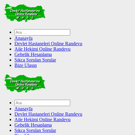
Skip
to
content
Arama:
Anasayfa
Devlet Hastaneleri Online Randevu
Aile Hekimi Online Randevu
Gebelik Hesaplama
Sıkça Sorulan Sorular
Bize Ulaşın
Arama:
Anasayfa
Devlet Hastaneleri Online Randevu
Aile Hekimi Online Randevu
Gebelik Hesaplama
Sıkça Sorulan Sorular