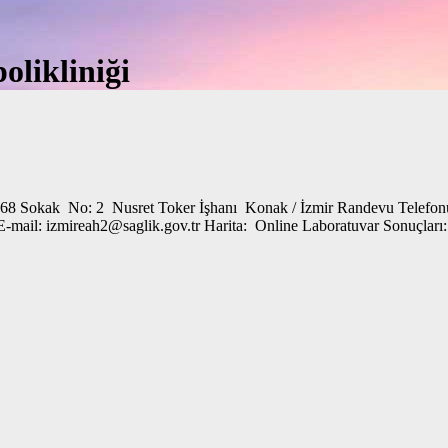
olikliniği
 268 Sokak No: 2 Nusret Toker İşhanı Konak / İzmir Randevu Telefon
.gov.tr E-mail: izmireah2@saglik.gov.tr Harita: Online Labo