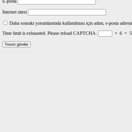
E-posta
İnternet sitesi
Daha sonraki yorumlarımda kullanılması için adım, e-posta adresim
Time limit is exhausted. Please reload CAPTCHA.
×
6
=
5