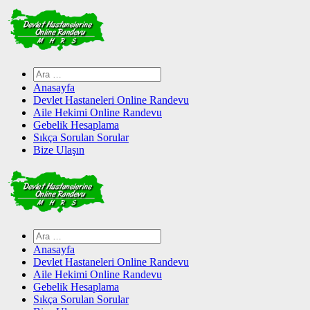
Skip
to
content
Arama:
Anasayfa
Devlet Hastaneleri Online Randevu
Aile Hekimi Online Randevu
Gebelik Hesaplama
Sıkça Sorulan Sorular
Bize Ulaşın
Arama:
Anasayfa
Devlet Hastaneleri Online Randevu
Aile Hekimi Online Randevu
Gebelik Hesaplama
Sıkça Sorulan Sorular