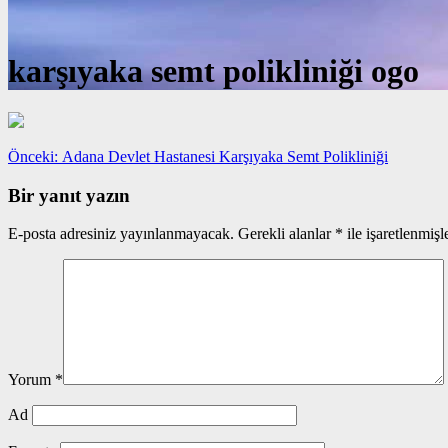
karşıyaka semt polikliniği ogo
Yazı
Önceki
Önceki:
Adana Devlet Hastanesi Karşıyaka Semt Polikliniği
yazı:
gezinmesi
Bir yanıt yazın
E-posta adresiniz yayınlanmayacak.
Gerekli alanlar
*
ile işaretlenmişl
Yorum
*
Ad