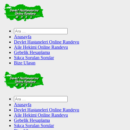
Skip
to
content
Arama:
Anasayfa
Devlet Hastaneleri Online Randevu
Aile Hekimi Online Randevu
Gebelik Hesaplama
Sıkça Sorulan Sorular
Bize Ulaşın
Arama:
Anasayfa
Devlet Hastaneleri Online Randevu
Aile Hekimi Online Randevu
Gebelik Hesaplama
Sıkça Sorulan Sorular