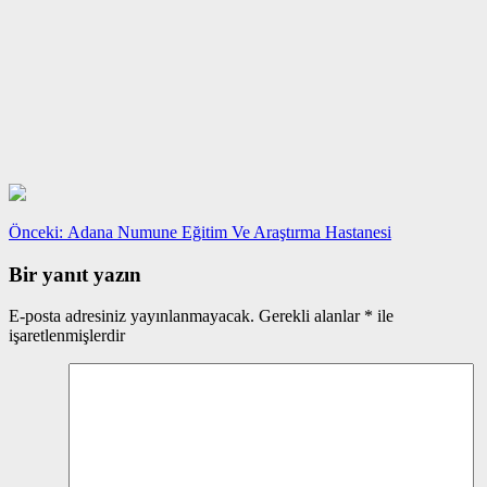
Yazı
Önceki
Önceki:
Adana Numune Eğitim Ve Araştırma Hastanesi
yazı:
gezinmesi
Bir yanıt yazın
E-posta adresiniz yayınlanmayacak.
Gerekli alanlar
*
ile
işaretlenmişlerdir