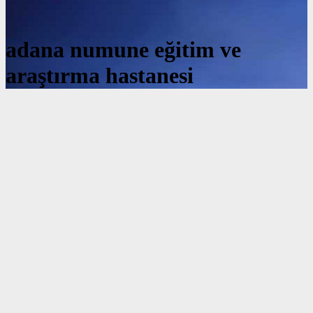
adana numune eğitim ve
araştırma hastanesi