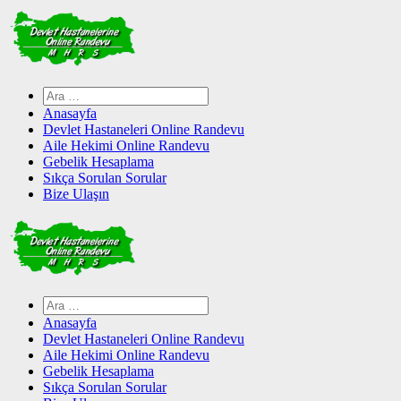
Skip
to
content
Arama:
Anasayfa
Devlet Hastaneleri Online Randevu
Aile Hekimi Online Randevu
Gebelik Hesaplama
Sıkça Sorulan Sorular
Bize Ulaşın
Arama:
Anasayfa
Devlet Hastaneleri Online Randevu
Aile Hekimi Online Randevu
Gebelik Hesaplama
Sıkça Sorulan Sorular