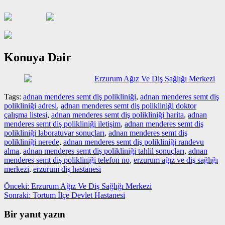
Konuya Dair
Erzurum Ağız Ve Diş Sağlığı Merkezi
Tags:
adnan menderes semt diş polikliniği
,
adnan menderes semt diş
polikliniği adresi
,
adnan menderes semt diş polikliniği doktor
çalışma listesi
,
adnan menderes semt diş polikliniği harita
,
adnan
menderes semt diş polikliniği iletişim
,
adnan menderes semt diş
polikliniği laboratuvar sonuçları
,
adnan menderes semt diş
polikliniği nerede
,
adnan menderes semt diş polikliniği randevu
alma
,
adnan menderes semt diş polikliniği tahlil sonuçları
,
adnan
menderes semt diş polikliniği telefon no
,
erzurum ağız ve diş sağlığı
merkezi
,
erzurum diş hastanesi
Yazı
Önceki
Önceki:
Erzurum Ağız Ve Diş Sağlığı Merkezi
yazı:
Sonraki
Sonraki:
Tortum İlçe Devlet Hastanesi
gezinmesi
yazı:
Bir yanıt yazın