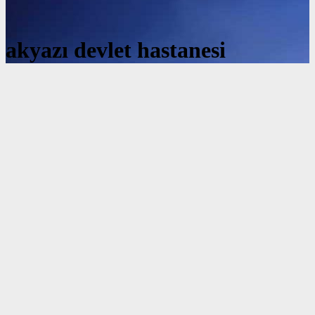
akyazı devlet hastanesi