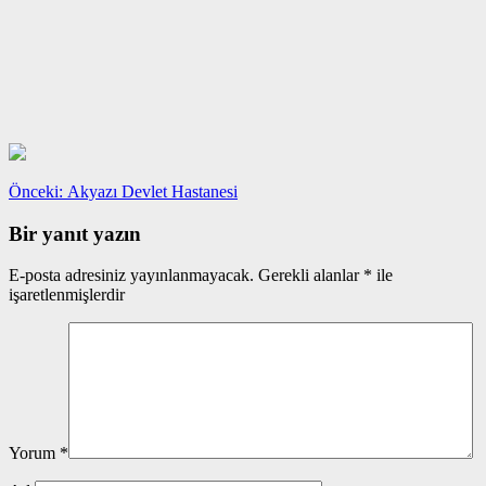
Yazı
Önceki
Önceki:
Akyazı Devlet Hastanesi
yazı:
gezinmesi
Bir yanıt yazın
E-posta adresiniz yayınlanmayacak.
Gerekli alanlar
*
ile
işaretlenmişlerdir
Yorum
*