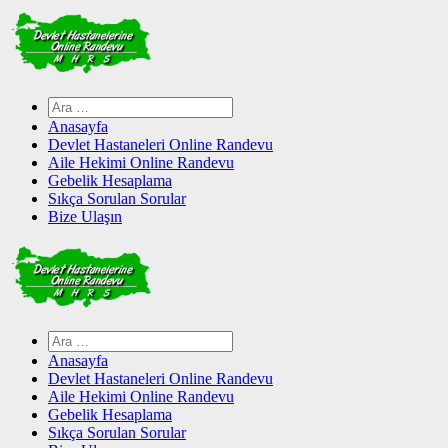
Skip
to
content
Arama:
Anasayfa
Devlet Hastaneleri Online Randevu
Aile Hekimi Online Randevu
Gebelik Hesaplama
Sıkça Sorulan Sorular
Bize Ulaşın
Arama:
Anasayfa
Devlet Hastaneleri Online Randevu
Aile Hekimi Online Randevu
Gebelik Hesaplama
Sıkça Sorulan Sorular