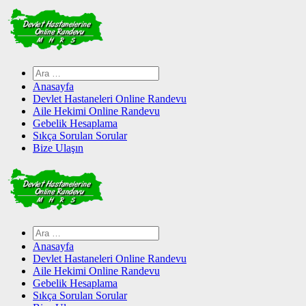
Skip
to
content
Arama:
Anasayfa
Devlet Hastaneleri Online Randevu
Aile Hekimi Online Randevu
Gebelik Hesaplama
Sıkça Sorulan Sorular
Bize Ulaşın
Arama:
Anasayfa
Devlet Hastaneleri Online Randevu
Aile Hekimi Online Randevu
Gebelik Hesaplama
Sıkça Sorulan Sorular