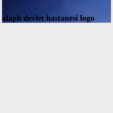
alaplı devlet hastanesi logo