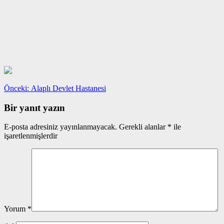
Yazı
Önceki
Önceki:
Alaplı Devlet Hastanesi
yazı:
gezinmesi
Bir yanıt yazın
E-posta adresiniz yayınlanmayacak.
Gerekli alanlar
*
ile
işaretlenmişlerdir
Yorum
*