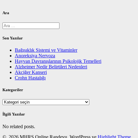
Ara
Arama:
Son Yazılar
Bağışıklık Sistemi ve Vitaminler
Anoreksiya Nervoza
Hayvan Davranışlarının Psikolojik Temelleri
Alzheimer Nedir Belirtileri Nedenleri
Akciğer Kanseri
Crohn Hastalığı
Kategoriler
Kategoriler
İlgili Yazılar
No related posts.
© 2026 MHRS Online Randevu. WordPress ve
Highlight Theme