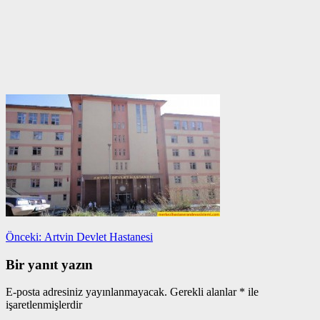
Yazı
Önceki
Önceki:
Artvin Devlet Hastanesi
yazı:
gezinmesi
Bir yanıt yazın
E-posta adresiniz yayınlanmayacak.
Gerekli alanlar
*
ile
işaretlenmişlerdir