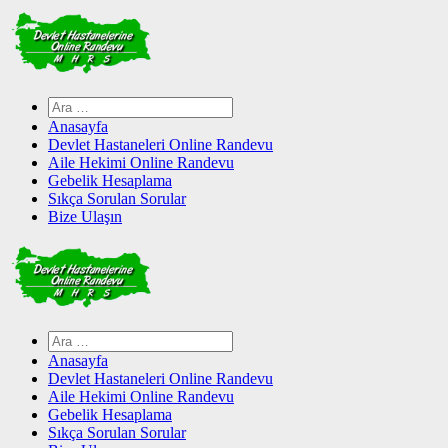
Skip
to
content
Arama:
Anasayfa
Devlet Hastaneleri Online Randevu
Aile Hekimi Online Randevu
Gebelik Hesaplama
Sıkça Sorulan Sorular
Bize Ulaşın
Arama:
Anasayfa
Devlet Hastaneleri Online Randevu
Aile Hekimi Online Randevu
Gebelik Hesaplama
Sıkça Sorulan Sorular