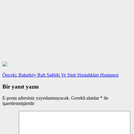
Yazı
Önceki
Önceki:
Bakırköy Ruh Sağlığı Ve Sinir Hastalıkları Hastanesi
yazı:
gezinmesi
Bir yanıt yazın
E-posta adresiniz yayınlanmayacak.
Gerekli alanlar
*
ile
işaretlenmişlerdir