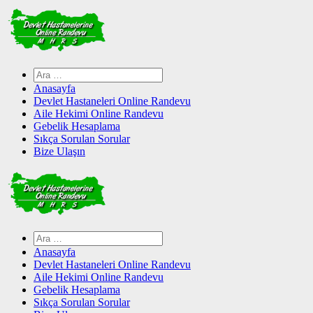
Skip
to
content
Arama:
Anasayfa
Devlet Hastaneleri Online Randevu
Aile Hekimi Online Randevu
Gebelik Hesaplama
Sıkça Sorulan Sorular
Bize Ulaşın
Arama:
Anasayfa
Devlet Hastaneleri Online Randevu
Aile Hekimi Online Randevu
Gebelik Hesaplama
Sıkça Sorulan Sorular