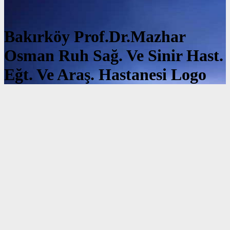
Bakırköy Prof.Dr.Mazhar
Osman Ruh Sağ. Ve Sinir Hast.
Eğt. Ve Araş. Hastanesi Logo