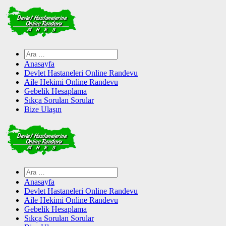
Skip
to
content
Arama:
Anasayfa
Devlet Hastaneleri Online Randevu
Aile Hekimi Online Randevu
Gebelik Hesaplama
Sıkça Sorulan Sorular
Bize Ulaşın
Arama:
Anasayfa
Devlet Hastaneleri Online Randevu
Aile Hekimi Online Randevu
Gebelik Hesaplama
Sıkça Sorulan Sorular