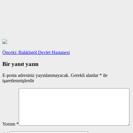
Yazı
Önceki
Önceki:
Balıklıgöl Devlet Hastanesi
yazı:
gezinmesi
Bir yanıt yazın
E-posta adresiniz yayınlanmayacak.
Gerekli alanlar
*
ile
işaretlenmişlerdir
Yorum
*