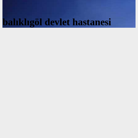
balıklıgöl devlet hastanesi