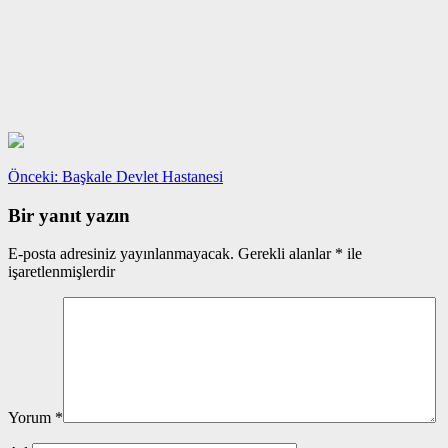
Yazı
Önceki
Önceki:
Başkale Devlet Hastanesi
yazı:
gezinmesi
Bir yanıt yazın
E-posta adresiniz yayınlanmayacak.
Gerekli alanlar
*
ile
işaretlenmişlerdir
Yorum
*