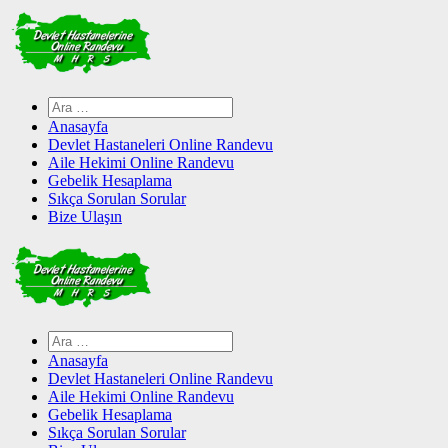
Skip
to
content
Arama:
Anasayfa
Devlet Hastaneleri Online Randevu
Aile Hekimi Online Randevu
Gebelik Hesaplama
Sıkça Sorulan Sorular
Bize Ulaşın
Arama:
Anasayfa
Devlet Hastaneleri Online Randevu
Aile Hekimi Online Randevu
Gebelik Hesaplama
Sıkça Sorulan Sorular