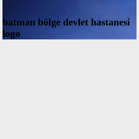
batman bölge devlet hastanesi
logo