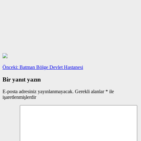
Yazı
Önceki
Önceki:
Batman Bölge Devlet Hastanesi
yazı:
gezinmesi
Bir yanıt yazın
E-posta adresiniz yayınlanmayacak.
Gerekli alanlar
*
ile
işaretlenmişlerdir