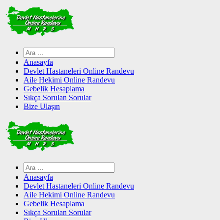
Skip
to
content
Arama:
Anasayfa
Devlet Hastaneleri Online Randevu
Aile Hekimi Online Randevu
Gebelik Hesaplama
Sıkça Sorulan Sorular
Bize Ulaşın
Arama:
Anasayfa
Devlet Hastaneleri Online Randevu
Aile Hekimi Online Randevu
Gebelik Hesaplama
Sıkça Sorulan Sorular