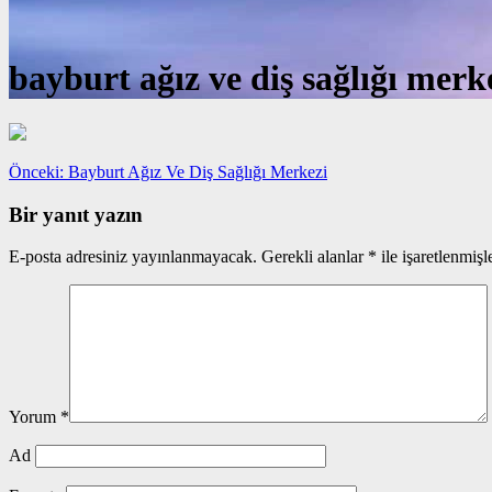
bayburt ağız ve diş sağlığı merk
Yazı
Önceki
Önceki:
Bayburt Ağız Ve Diş Sağlığı Merkezi
yazı:
gezinmesi
Bir yanıt yazın
E-posta adresiniz yayınlanmayacak.
Gerekli alanlar
*
ile işaretlenmişl
Yorum
*
Ad