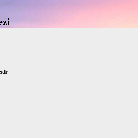
ezi
erdir