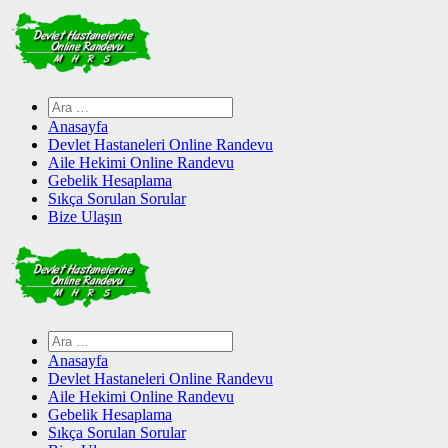
Skip
to
content
Arama:
Anasayfa
Devlet Hastaneleri Online Randevu
Aile Hekimi Online Randevu
Gebelik Hesaplama
Sıkça Sorulan Sorular
Bize Ulaşın
Arama:
Anasayfa
Devlet Hastaneleri Online Randevu
Aile Hekimi Online Randevu
Gebelik Hesaplama
Sıkça Sorulan Sorular