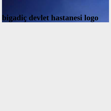
bigadiç devlet hastanesi logo