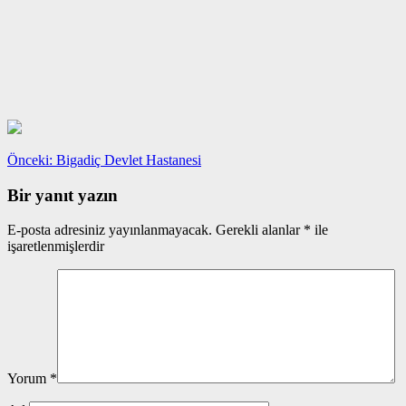
Yazı
Önceki
Önceki:
Bigadiç Devlet Hastanesi
yazı:
gezinmesi
Bir yanıt yazın
E-posta adresiniz yayınlanmayacak.
Gerekli alanlar
*
ile
işaretlenmişlerdir
Yorum
*