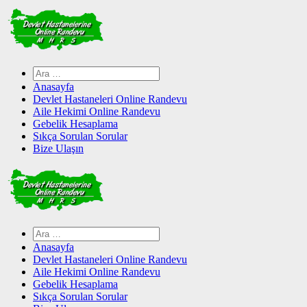
Skip
to
content
Arama:
Anasayfa
Devlet Hastaneleri Online Randevu
Aile Hekimi Online Randevu
Gebelik Hesaplama
Sıkça Sorulan Sorular
Bize Ulaşın
Arama:
Anasayfa
Devlet Hastaneleri Online Randevu
Aile Hekimi Online Randevu
Gebelik Hesaplama
Sıkça Sorulan Sorular