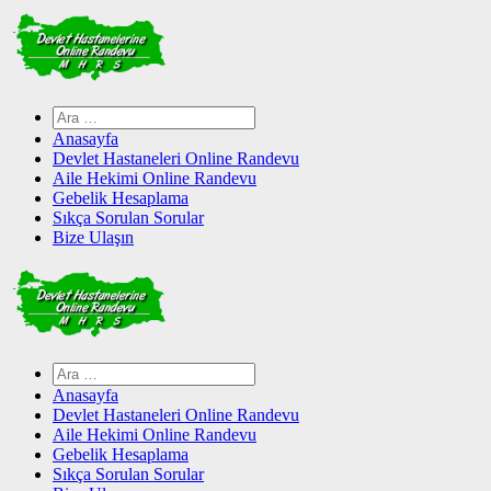
Skip
to
content
Arama:
Anasayfa
Devlet Hastaneleri Online Randevu
Aile Hekimi Online Randevu
Gebelik Hesaplama
Sıkça Sorulan Sorular
Bize Ulaşın
Arama:
Anasayfa
Devlet Hastaneleri Online Randevu
Aile Hekimi Online Randevu
Gebelik Hesaplama
Sıkça Sorulan Sorular