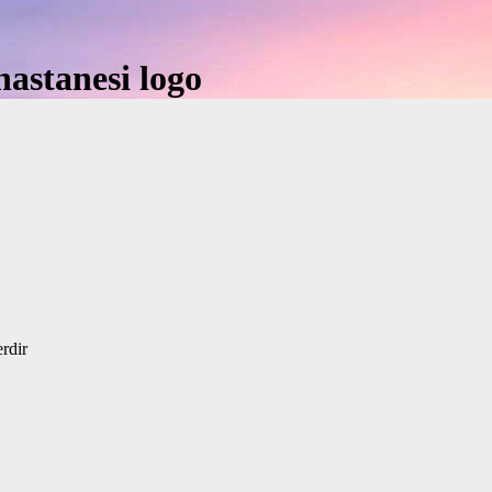
hastanesi logo
erdir