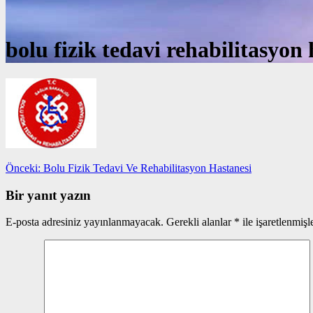
bolu fizik tedavi rehabilitasyon 
Yazı
Önceki
Önceki:
Bolu Fizik Tedavi Ve Rehabilitasyon Hastanesi
yazı:
gezinmesi
Bir yanıt yazın
E-posta adresiniz yayınlanmayacak.
Gerekli alanlar
*
ile işaretlenmişl