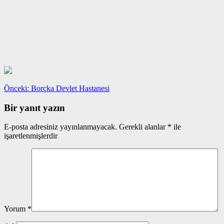
Yazı
Önceki
Önceki:
Borçka Devlet Hastanesi
yazı:
gezinmesi
Bir yanıt yazın
E-posta adresiniz yayınlanmayacak.
Gerekli alanlar
*
ile
işaretlenmişlerdir
Yorum
*