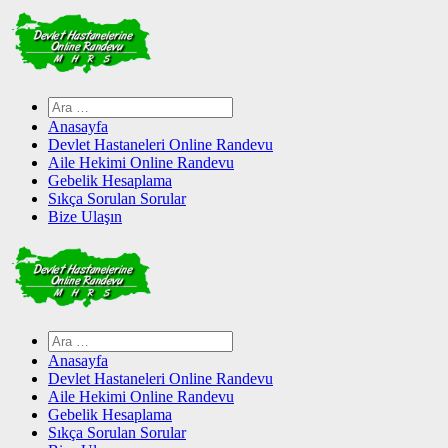
Skip
to
content
Arama:
Anasayfa
Devlet Hastaneleri Online Randevu
Aile Hekimi Online Randevu
Gebelik Hesaplama
Sıkça Sorulan Sorular
Bize Ulaşın
Arama:
Anasayfa
Devlet Hastaneleri Online Randevu
Aile Hekimi Online Randevu
Gebelik Hesaplama
Sıkça Sorulan Sorular