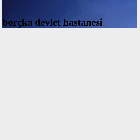
borçka devlet hastanesi