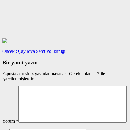
Yazı
Önceki
Önceki:
Çayırova Semt Polikliniği
yazı:
gezinmesi
Bir yanıt yazın
E-posta adresiniz yayınlanmayacak.
Gerekli alanlar
*
ile
işaretlenmişlerdir
Yorum
*