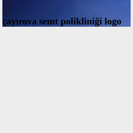
çayırova semt polikliniği logo