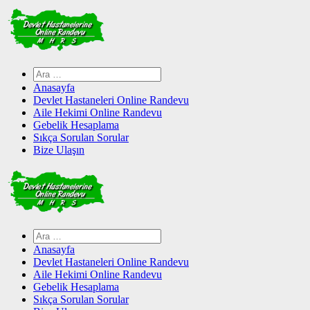
Skip
to
content
Arama:
Anasayfa
Devlet Hastaneleri Online Randevu
Aile Hekimi Online Randevu
Gebelik Hesaplama
Sıkça Sorulan Sorular
Bize Ulaşın
Arama:
Anasayfa
Devlet Hastaneleri Online Randevu
Aile Hekimi Online Randevu
Gebelik Hesaplama
Sıkça Sorulan Sorular