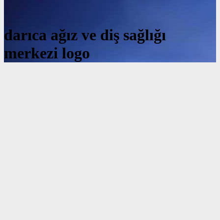
darıca ağız ve diş sağlığı
merkezi logo