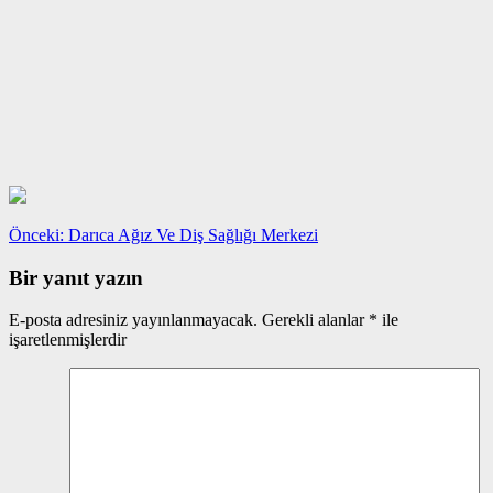
Yazı
Önceki
Önceki:
Darıca Ağız Ve Diş Sağlığı Merkezi
yazı:
gezinmesi
Bir yanıt yazın
E-posta adresiniz yayınlanmayacak.
Gerekli alanlar
*
ile
işaretlenmişlerdir