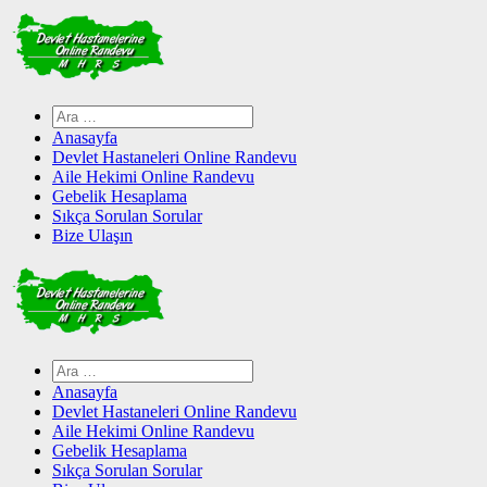
Skip
to
content
Arama:
Anasayfa
Devlet Hastaneleri Online Randevu
Aile Hekimi Online Randevu
Gebelik Hesaplama
Sıkça Sorulan Sorular
Bize Ulaşın
Arama:
Anasayfa
Devlet Hastaneleri Online Randevu
Aile Hekimi Online Randevu
Gebelik Hesaplama
Sıkça Sorulan Sorular