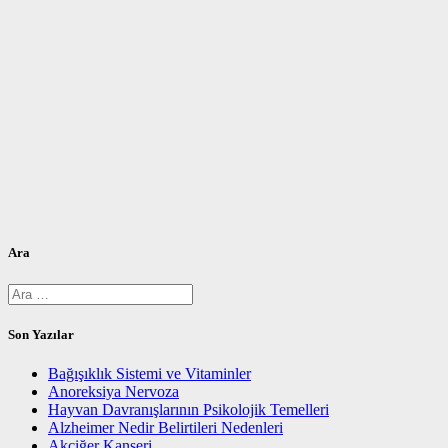
Ara
Arama:
Son Yazılar
Bağışıklık Sistemi ve Vitaminler
Anoreksiya Nervoza
Hayvan Davranışlarının Psikolojik Temelleri
Alzheimer Nedir Belirtileri Nedenleri
Akciğer Kanseri