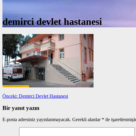
demirci devlet hastanesi
Yazı
Önceki
Önceki:
Demirci Devlet Hastanesi
yazı:
gezinmesi
Bir yanıt yazın
E-posta adresiniz yayınlanmayacak.
Gerekli alanlar
*
ile işaretlenmişl