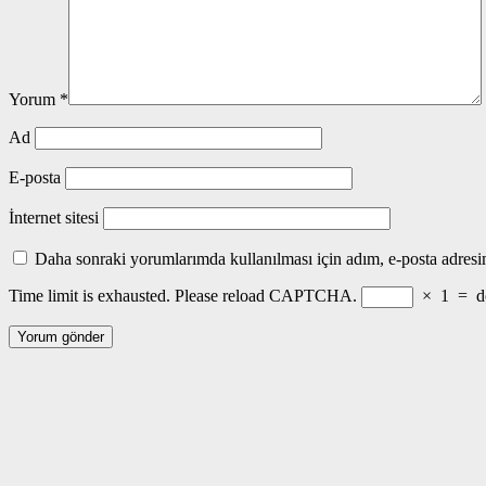
Yorum
*
Ad
E-posta
İnternet sitesi
Daha sonraki yorumlarımda kullanılması için adım, e-posta adresim
Time limit is exhausted. Please reload CAPTCHA.
×
1
=
d