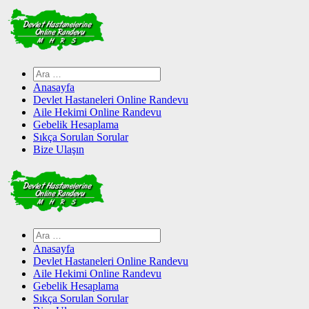
Skip
to
content
Arama:
Anasayfa
Devlet Hastaneleri Online Randevu
Aile Hekimi Online Randevu
Gebelik Hesaplama
Sıkça Sorulan Sorular
Bize Ulaşın
Arama:
Anasayfa
Devlet Hastaneleri Online Randevu
Aile Hekimi Online Randevu
Gebelik Hesaplama
Sıkça Sorulan Sorular