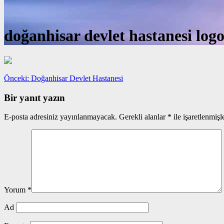
doğanhisar devlet hastanesi log
Yazı
Önceki
Önceki:
Doğanhisar Devlet Hastanesi
yazı:
gezinmesi
Bir yanıt yazın
E-posta adresiniz yayınlanmayacak.
Gerekli alanlar
*
ile işaretlenmişl
Yorum
*
Ad