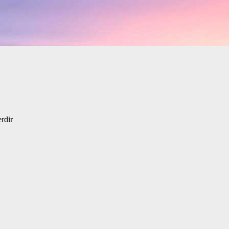
o
erdir