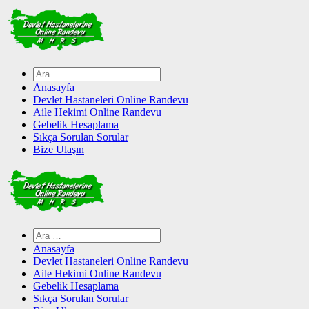
Skip
to
content
Arama:
Anasayfa
Devlet Hastaneleri Online Randevu
Aile Hekimi Online Randevu
Gebelik Hesaplama
Sıkça Sorulan Sorular
Bize Ulaşın
Arama:
Anasayfa
Devlet Hastaneleri Online Randevu
Aile Hekimi Online Randevu
Gebelik Hesaplama
Sıkça Sorulan Sorular