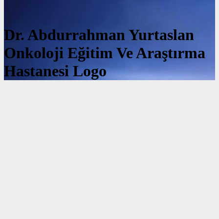
Dr. Abdurrahman Yurtaslan
Onkoloji Eğitim Ve Araştırma
Hastanesi Logo