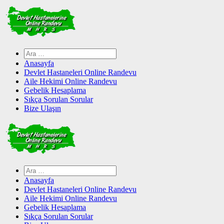
Skip
to
content
Arama:
Anasayfa
Devlet Hastaneleri Online Randevu
Aile Hekimi Online Randevu
Gebelik Hesaplama
Sıkça Sorulan Sorular
Bize Ulaşın
Arama:
Anasayfa
Devlet Hastaneleri Online Randevu
Aile Hekimi Online Randevu
Gebelik Hesaplama
Sıkça Sorulan Sorular