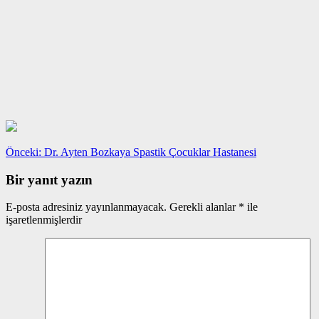
Yazı
Önceki
Önceki:
Dr. Ayten Bozkaya Spastik Çocuklar Hastanesi
yazı:
gezinmesi
Bir yanıt yazın
E-posta adresiniz yayınlanmayacak.
Gerekli alanlar
*
ile
işaretlenmişlerdir