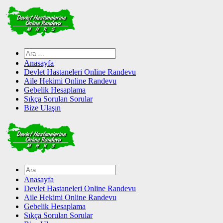
Skip
to
content
Arama:
Anasayfa
Devlet Hastaneleri Online Randevu
Aile Hekimi Online Randevu
Gebelik Hesaplama
Sıkça Sorulan Sorular
Bize Ulaşın
Arama:
Anasayfa
Devlet Hastaneleri Online Randevu
Aile Hekimi Online Randevu
Gebelik Hesaplama
Sıkça Sorulan Sorular