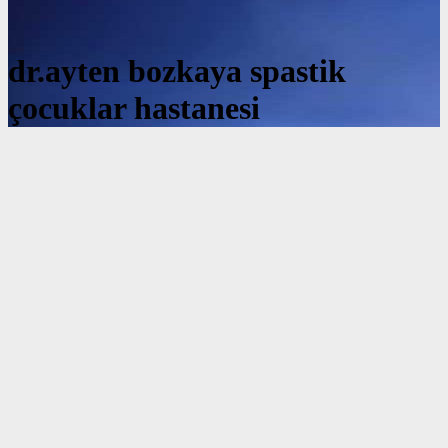
dr.ayten bozkaya spastik
çocuklar hastanesi