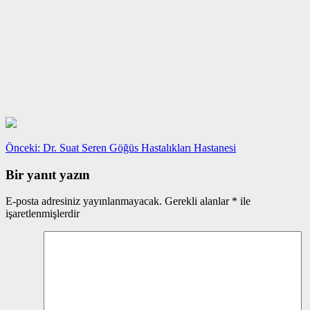
Yazı
Önceki
Önceki:
Dr. Suat Seren Göğüs Hastalıkları Hastanesi
yazı:
gezinmesi
Bir yanıt yazın
E-posta adresiniz yayınlanmayacak.
Gerekli alanlar
*
ile
işaretlenmişlerdir