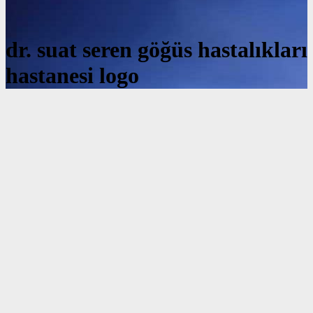
dr. suat seren göğüs hastalıkları
hastanesi logo