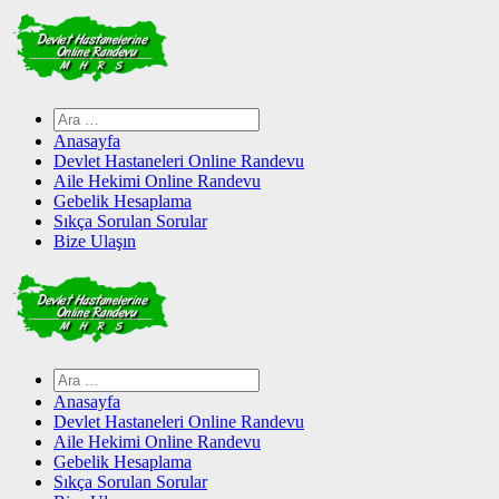
Skip
to
content
Arama:
Anasayfa
Devlet Hastaneleri Online Randevu
Aile Hekimi Online Randevu
Gebelik Hesaplama
Sıkça Sorulan Sorular
Bize Ulaşın
Arama:
Anasayfa
Devlet Hastaneleri Online Randevu
Aile Hekimi Online Randevu
Gebelik Hesaplama
Sıkça Sorulan Sorular