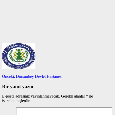
Yazı
Önceki
Önceki:
Dursunbey Devlet Hastanesi
yazı:
gezinmesi
Bir yanıt yazın
E-posta adresiniz yayınlanmayacak.
Gerekli alanlar
*
ile
işaretlenmişlerdir