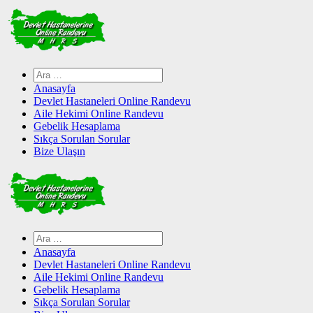
Skip
to
content
Arama:
Anasayfa
Devlet Hastaneleri Online Randevu
Aile Hekimi Online Randevu
Gebelik Hesaplama
Sıkça Sorulan Sorular
Bize Ulaşın
Arama:
Anasayfa
Devlet Hastaneleri Online Randevu
Aile Hekimi Online Randevu
Gebelik Hesaplama
Sıkça Sorulan Sorular