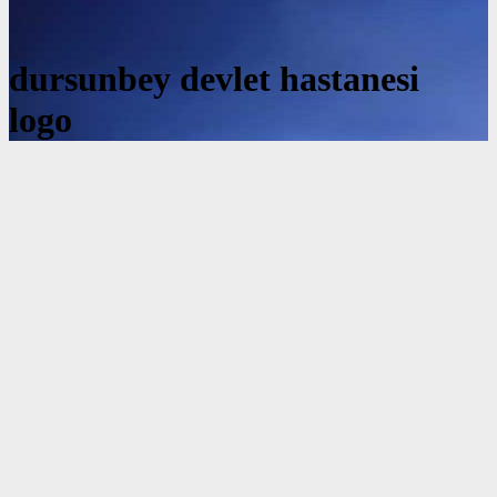
dursunbey devlet hastanesi
logo