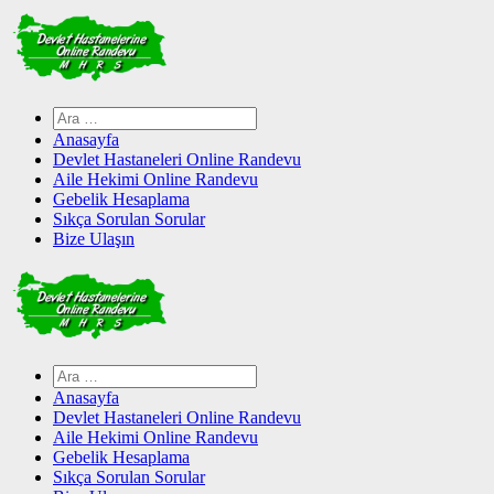
Skip
to
content
Arama:
Anasayfa
Devlet Hastaneleri Online Randevu
Aile Hekimi Online Randevu
Gebelik Hesaplama
Sıkça Sorulan Sorular
Bize Ulaşın
Arama:
Anasayfa
Devlet Hastaneleri Online Randevu
Aile Hekimi Online Randevu
Gebelik Hesaplama
Sıkça Sorulan Sorular