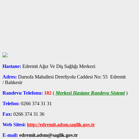
Hastane:
Edremit Ağız Ve Diş Sağlığı Merkezi
Adres:
Darsofa Mahallesi Dereliyolu Caddesi No: 55 Edremit
/ Balıkesir
Randevu Telefonu:
182
(
Merkezi Hastane Randevu Sistemi
)
Telefon:
0266 374 31 31
Fax:
0266 374 31 36
Web Sitesi:
http://edremit.adsm.saglik.gov.tr
E-mail:
edremit.adsm@saglik.gov.tr