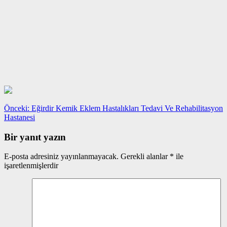
Yazı
Önceki
Önceki:
Eğirdir Kemik Eklem Hastalıkları Tedavi Ve Rehabilitasyon
yazı:
Hastanesi
gezinmesi
Bir yanıt yazın
E-posta adresiniz yayınlanmayacak.
Gerekli alanlar
*
ile
işaretlenmişlerdir