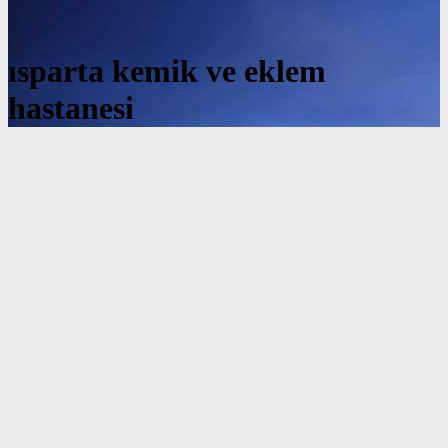
ısparta kemik ve eklem
hastanesi