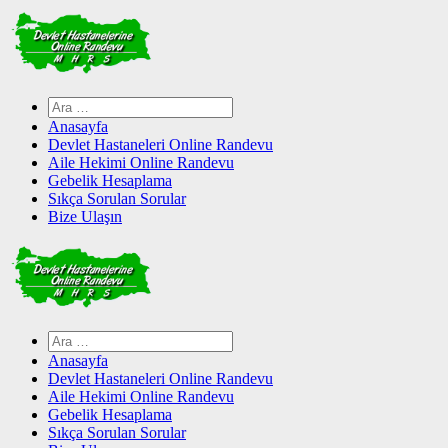
Skip
to
content
Arama:
Anasayfa
Devlet Hastaneleri Online Randevu
Aile Hekimi Online Randevu
Gebelik Hesaplama
Sıkça Sorulan Sorular
Bize Ulaşın
Arama:
Anasayfa
Devlet Hastaneleri Online Randevu
Aile Hekimi Online Randevu
Gebelik Hesaplama
Sıkça Sorulan Sorular