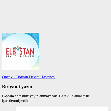
Yazı
Önceki
Önceki:
Elbistan Devlet Hastanesi
yazı:
gezinmesi
Bir yanıt yazın
E-posta adresiniz yayınlanmayacak.
Gerekli alanlar
*
ile
işaretlenmişlerdir