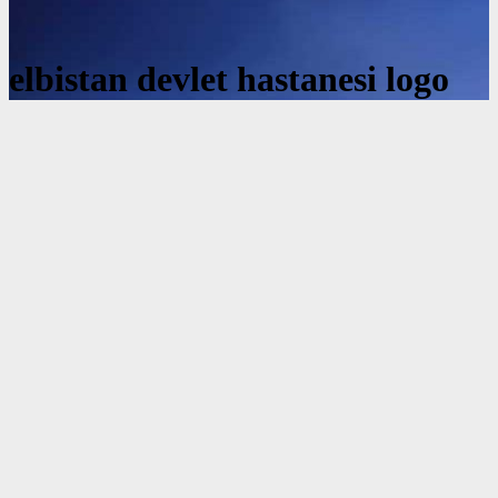
elbistan devlet hastanesi logo