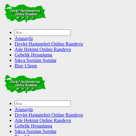
Skip
to
content
Arama:
Anasayfa
Devlet Hastaneleri Online Randevu
Aile Hekimi Online Randevu
Gebelik Hesaplama
Sıkça Sorulan Sorular
Bize Ulaşın
Arama:
Anasayfa
Devlet Hastaneleri Online Randevu
Aile Hekimi Online Randevu
Gebelik Hesaplama
Sıkça Sorulan Sorular