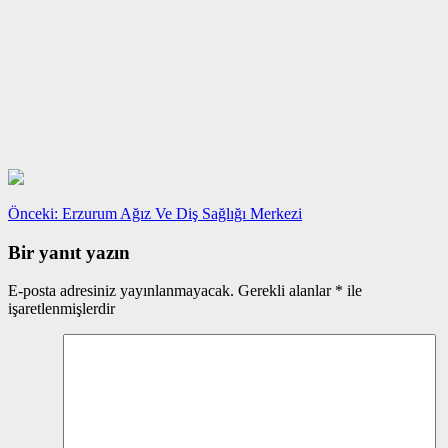
Yazı
Önceki
Önceki:
Erzurum Ağız Ve Diş Sağlığı Merkezi
yazı:
gezinmesi
Bir yanıt yazın
E-posta adresiniz yayınlanmayacak.
Gerekli alanlar
*
ile
işaretlenmişlerdir