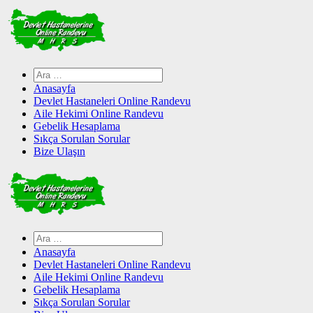
Skip
to
content
Arama:
Anasayfa
Devlet Hastaneleri Online Randevu
Aile Hekimi Online Randevu
Gebelik Hesaplama
Sıkça Sorulan Sorular
Bize Ulaşın
Arama:
Anasayfa
Devlet Hastaneleri Online Randevu
Aile Hekimi Online Randevu
Gebelik Hesaplama
Sıkça Sorulan Sorular