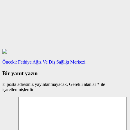
Yazı
Önceki
Önceki:
Fethiye Ağız Ve Diş Sağlığı Merkezi
yazı:
gezinmesi
Bir yanıt yazın
E-posta adresiniz yayınlanmayacak.
Gerekli alanlar
*
ile
işaretlenmişlerdir