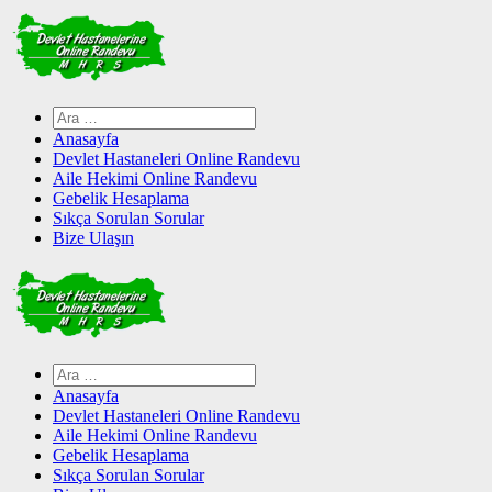
Skip
to
content
Arama:
Anasayfa
Devlet Hastaneleri Online Randevu
Aile Hekimi Online Randevu
Gebelik Hesaplama
Sıkça Sorulan Sorular
Bize Ulaşın
Arama:
Anasayfa
Devlet Hastaneleri Online Randevu
Aile Hekimi Online Randevu
Gebelik Hesaplama
Sıkça Sorulan Sorular