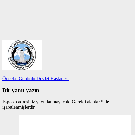
Yazı
Önceki
Önceki:
Gelibolu Devlet Hastanesi
yazı:
gezinmesi
Bir yanıt yazın
E-posta adresiniz yayınlanmayacak.
Gerekli alanlar
*
ile
işaretlenmişlerdir