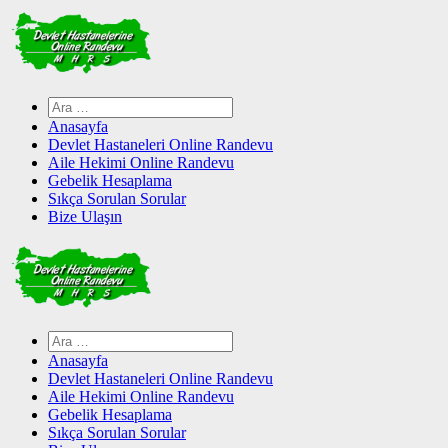
Skip
to
content
Arama:
Anasayfa
Devlet Hastaneleri Online Randevu
Aile Hekimi Online Randevu
Gebelik Hesaplama
Sıkça Sorulan Sorular
Bize Ulaşın
Arama:
Anasayfa
Devlet Hastaneleri Online Randevu
Aile Hekimi Online Randevu
Gebelik Hesaplama
Sıkça Sorulan Sorular