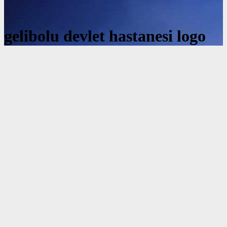
gelibolu devlet hastanesi logo