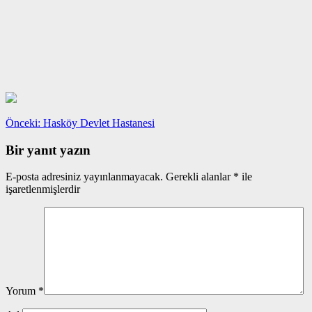
Yazı
Önceki
Önceki:
Hasköy Devlet Hastanesi
yazı:
gezinmesi
Bir yanıt yazın
E-posta adresiniz yayınlanmayacak.
Gerekli alanlar
*
ile
işaretlenmişlerdir
Yorum
*