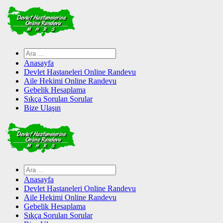
Skip
to
content
Arama:
Anasayfa
Devlet Hastaneleri Online Randevu
Aile Hekimi Online Randevu
Gebelik Hesaplama
Sıkça Sorulan Sorular
Bize Ulaşın
Arama:
Anasayfa
Devlet Hastaneleri Online Randevu
Aile Hekimi Online Randevu
Gebelik Hesaplama
Sıkça Sorulan Sorular