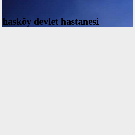
hasköy devlet hastanesi