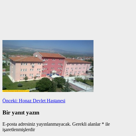
Yazı
Önceki
Önceki:
Honaz Devlet Hastanesi
yazı:
gezinmesi
Bir yanıt yazın
E-posta adresiniz yayınlanmayacak.
Gerekli alanlar
*
ile
işaretlenmişlerdir