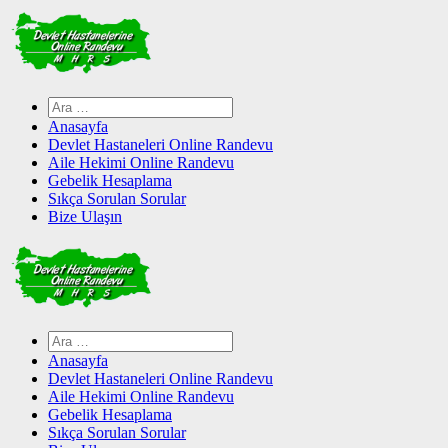
Skip
to
content
Arama:
Anasayfa
Devlet Hastaneleri Online Randevu
Aile Hekimi Online Randevu
Gebelik Hesaplama
Sıkça Sorulan Sorular
Bize Ulaşın
Arama:
Anasayfa
Devlet Hastaneleri Online Randevu
Aile Hekimi Online Randevu
Gebelik Hesaplama
Sıkça Sorulan Sorular