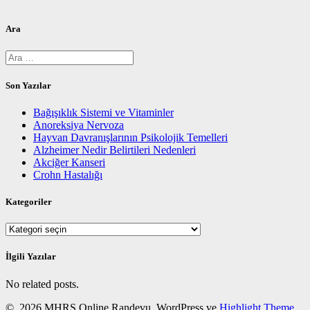
Ara
Arama:
Son Yazılar
Bağışıklık Sistemi ve Vitaminler
Anoreksiya Nervoza
Hayvan Davranışlarının Psikolojik Temelleri
Alzheimer Nedir Belirtileri Nedenleri
Akciğer Kanseri
Crohn Hastalığı
Kategoriler
Kategoriler
İlgili Yazılar
No related posts.
© 2026 MHRS Online Randevu. WordPress ve
Highlight Theme