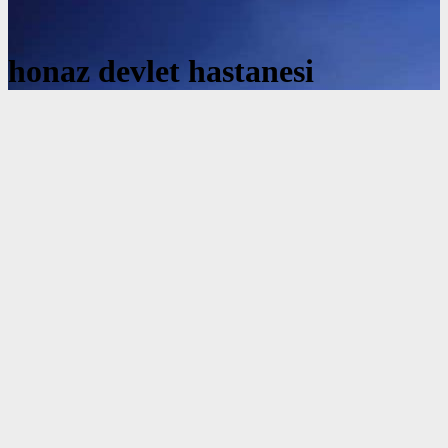
honaz devlet hastanesi