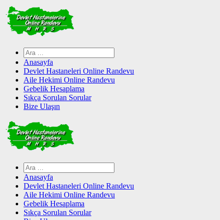
Skip
to
content
Arama:
Anasayfa
Devlet Hastaneleri Online Randevu
Aile Hekimi Online Randevu
Gebelik Hesaplama
Sıkça Sorulan Sorular
Bize Ulaşın
Arama:
Anasayfa
Devlet Hastaneleri Online Randevu
Aile Hekimi Online Randevu
Gebelik Hesaplama
Sıkça Sorulan Sorular