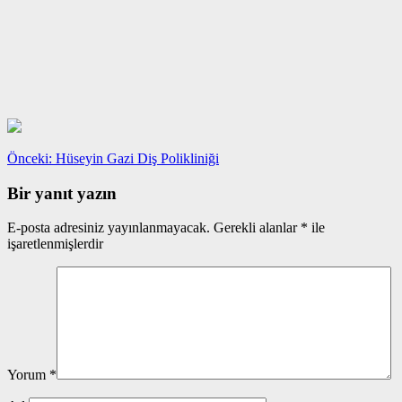
Yazı
Önceki
Önceki:
Hüseyin Gazi Diş Polikliniği
yazı:
gezinmesi
Bir yanıt yazın
E-posta adresiniz yayınlanmayacak.
Gerekli alanlar
*
ile
işaretlenmişlerdir
Yorum
*