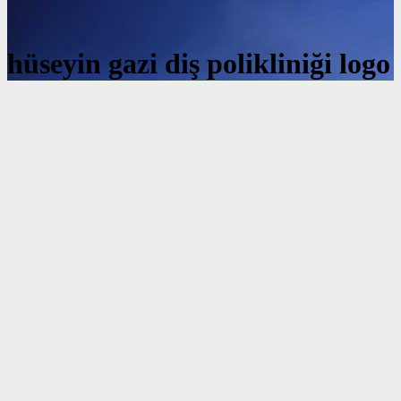
hüseyin gazi diş polikliniği logo