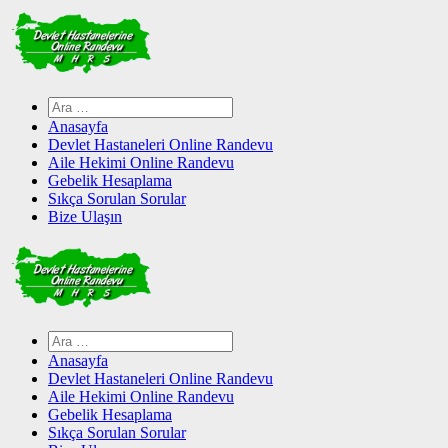
Skip
to
content
Arama:
Anasayfa
Devlet Hastaneleri Online Randevu
Aile Hekimi Online Randevu
Gebelik Hesaplama
Sıkça Sorulan Sorular
Bize Ulaşın
Arama:
Anasayfa
Devlet Hastaneleri Online Randevu
Aile Hekimi Online Randevu
Gebelik Hesaplama
Sıkça Sorulan Sorular