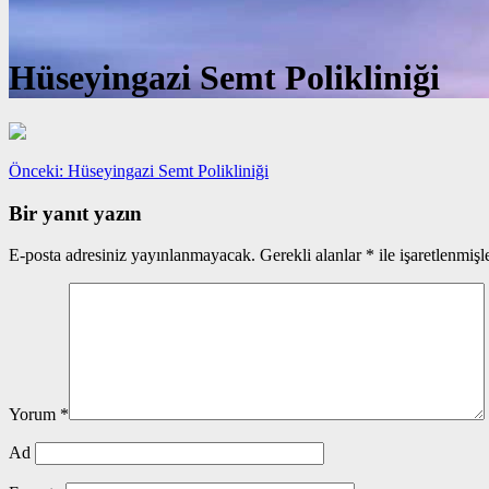
Hüseyingazi Semt Polikliniği
Yazı
Önceki
Önceki:
Hüseyingazi Semt Polikliniği
yazı:
gezinmesi
Bir yanıt yazın
E-posta adresiniz yayınlanmayacak.
Gerekli alanlar
*
ile işaretlenmişl
Yorum
*
Ad