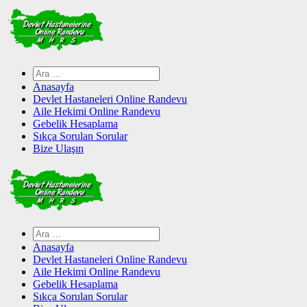
Skip
to
content
Arama:
Anasayfa
Devlet Hastaneleri Online Randevu
Aile Hekimi Online Randevu
Gebelik Hesaplama
Sıkça Sorulan Sorular
Bize Ulaşın
Arama:
Anasayfa
Devlet Hastaneleri Online Randevu
Aile Hekimi Online Randevu
Gebelik Hesaplama
Sıkça Sorulan Sorular