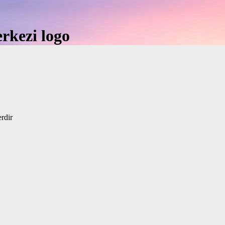
erkezi logo
erdir