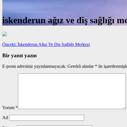
iskenderun ağız ve diş sağlığı m
Yazı
Önceki
Önceki:
İskenderun Ağız Ve Diş Sağlığı Merkezi
yazı:
gezinmesi
Bir yanıt yazın
E-posta adresiniz yayınlanmayacak.
Gerekli alanlar
*
ile işaretlenmişl
Yorum
*
Ad