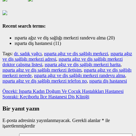
Recent search terms:
ısparta ağız ve diş sağlığı merkezi randevu alma (20)
ısparta diş hastanesi (11)
Tags:
dr. sadık yağcı
,
ısparta ağız ve diş sağlığı merkezi
,
ısparta ağız
ve diş sağlığı merkezi adresi
,
ısparta ağız ve diş sağlığı merkezi
doktor çalışma listesi
,
ısparta ağız ve diş sağlığı merkezi harita
,
ısparta ağız ve diş sağlığı merkezi iletişim
,
ısparta ağız ve diş sağlığı
merkezi nerede
,
ısparta ağız ve diş sağlığı merkezi randevu alma
,
ısparta ağız ve diş sağlığı merkezi telefon no
,
ısparta diş hastanesi
Yazı
Önceki
Önceki:
Isparta Kadın Doğum Ve Çocuk Hastalıkları Hastanesi
yazı:
Sonraki
Sonraki:
Keçiborlu İlçe Hastanesi Diş Kliniği
gezinmesi
yazı:
Bir yanıt yazın
E-posta adresiniz yayınlanmayacak.
Gerekli alanlar
*
ile
işaretlenmişlerdir