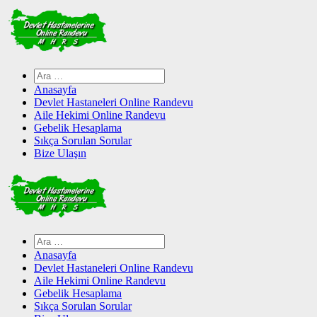
Skip
to
content
Arama:
Anasayfa
Devlet Hastaneleri Online Randevu
Aile Hekimi Online Randevu
Gebelik Hesaplama
Sıkça Sorulan Sorular
Bize Ulaşın
Arama:
Anasayfa
Devlet Hastaneleri Online Randevu
Aile Hekimi Online Randevu
Gebelik Hesaplama
Sıkça Sorulan Sorular