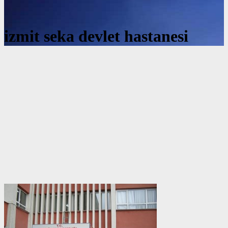
izmit seka devlet hastanesi