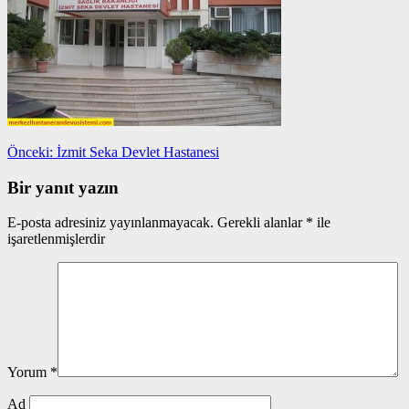
Yazı
Önceki
Önceki:
İzmit Seka Devlet Hastanesi
yazı:
gezinmesi
Bir yanıt yazın
E-posta adresiniz yayınlanmayacak.
Gerekli alanlar
*
ile
işaretlenmişlerdir
Yorum
*
Ad