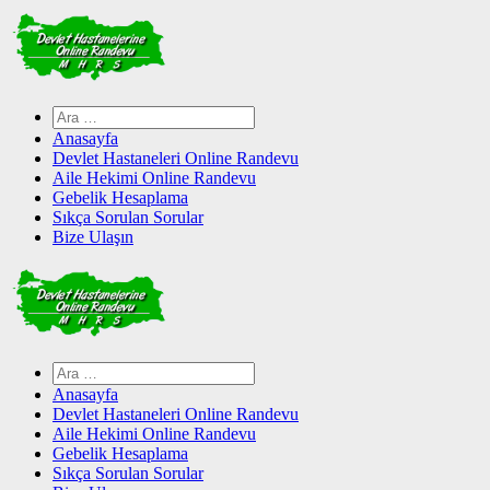
Skip
to
content
Arama:
Anasayfa
Devlet Hastaneleri Online Randevu
Aile Hekimi Online Randevu
Gebelik Hesaplama
Sıkça Sorulan Sorular
Bize Ulaşın
Arama:
Anasayfa
Devlet Hastaneleri Online Randevu
Aile Hekimi Online Randevu
Gebelik Hesaplama
Sıkça Sorulan Sorular