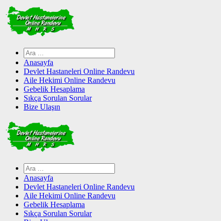
Skip
to
content
Arama:
Anasayfa
Devlet Hastaneleri Online Randevu
Aile Hekimi Online Randevu
Gebelik Hesaplama
Sıkça Sorulan Sorular
Bize Ulaşın
Arama:
Anasayfa
Devlet Hastaneleri Online Randevu
Aile Hekimi Online Randevu
Gebelik Hesaplama
Sıkça Sorulan Sorular