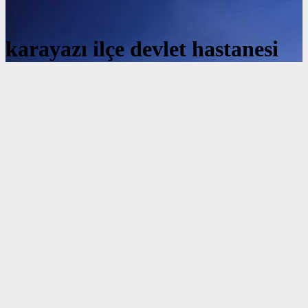
karayazı ilçe devlet hastanesi