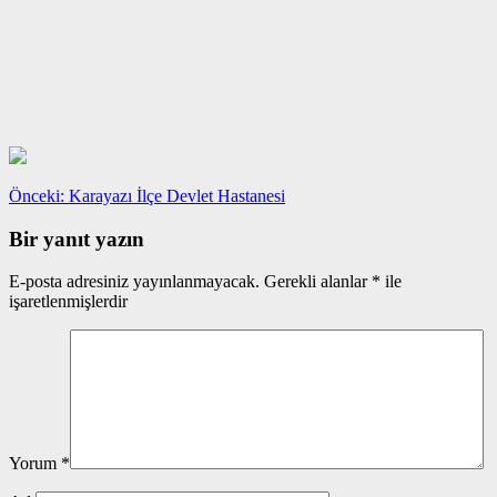
Yazı
Önceki
Önceki:
Karayazı İlçe Devlet Hastanesi
yazı:
gezinmesi
Bir yanıt yazın
E-posta adresiniz yayınlanmayacak.
Gerekli alanlar
*
ile
işaretlenmişlerdir
Yorum
*