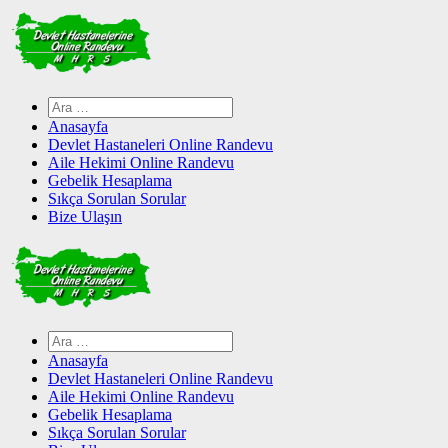
Skip
to
content
Arama:
Anasayfa
Devlet Hastaneleri Online Randevu
Aile Hekimi Online Randevu
Gebelik Hesaplama
Sıkça Sorulan Sorular
Bize Ulaşın
Arama:
Anasayfa
Devlet Hastaneleri Online Randevu
Aile Hekimi Online Randevu
Gebelik Hesaplama
Sıkça Sorulan Sorular