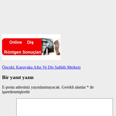
Yazı
Önceki
Önceki:
Karşıyaka Ağız Ve Diş Sağlığı Merkezi
yazı:
gezinmesi
Bir yanıt yazın
E-posta adresiniz yayınlanmayacak.
Gerekli alanlar
*
ile
işaretlenmişlerdir