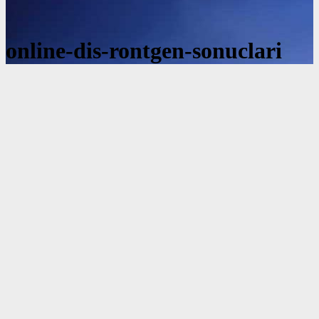
online-dis-rontgen-sonuclari