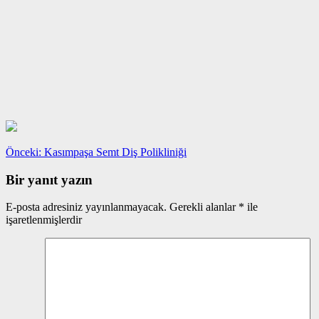
Yazı
Önceki
Önceki:
Kasımpaşa Semt Diş Polikliniği
yazı:
gezinmesi
Bir yanıt yazın
E-posta adresiniz yayınlanmayacak.
Gerekli alanlar
*
ile
işaretlenmişlerdir