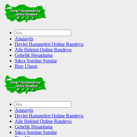
Skip
to
content
Arama:
Anasayfa
Devlet Hastaneleri Online Randevu
Aile Hekimi Online Randevu
Gebelik Hesaplama
Sıkça Sorulan Sorular
Bize Ulaşın
Arama:
Anasayfa
Devlet Hastaneleri Online Randevu
Aile Hekimi Online Randevu
Gebelik Hesaplama
Sıkça Sorulan Sorular