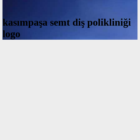
kasımpaşa semt diş polikliniği
logo