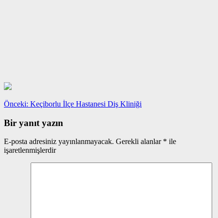
Yazı
Önceki
Önceki:
Keçiborlu İlçe Hastanesi Diş Kliniği
yazı:
gezinmesi
Bir yanıt yazın
E-posta adresiniz yayınlanmayacak.
Gerekli alanlar
*
ile
işaretlenmişlerdir