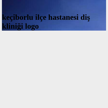
keçiborlu ilçe hastanesi diş
kliniği logo