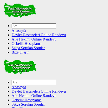
Skip
to
content
Arama:
Anasayfa
Devlet Hastaneleri Online Randevu
Aile Hekimi Online Randevu
Gebelik Hesaplama
Sıkça Sorulan Sorular
Bize Ulaşın
Arama:
Anasayfa
Devlet Hastaneleri Online Randevu
Aile Hekimi Online Randevu
Gebelik Hesaplama
Sıkça Sorulan Sorular