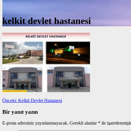
kelkit devlet hastanesi
Yazı
Önceki
Önceki:
Kelkit Devlet Hastanesi
yazı:
gezinmesi
Bir yanıt yazın
E-posta adresiniz yayınlanmayacak.
Gerekli alanlar
*
ile işaretlenmişl