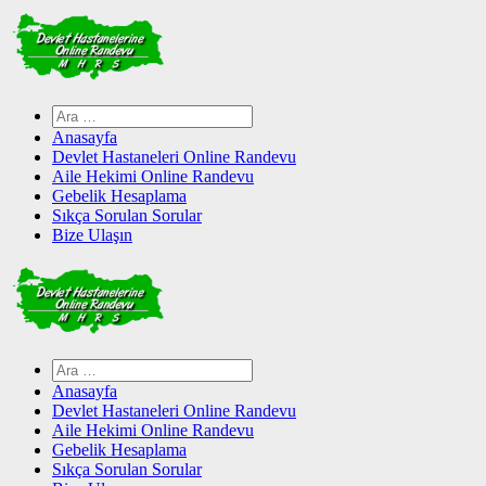
Skip
to
content
Arama:
Anasayfa
Devlet Hastaneleri Online Randevu
Aile Hekimi Online Randevu
Gebelik Hesaplama
Sıkça Sorulan Sorular
Bize Ulaşın
Arama:
Anasayfa
Devlet Hastaneleri Online Randevu
Aile Hekimi Online Randevu
Gebelik Hesaplama
Sıkça Sorulan Sorular