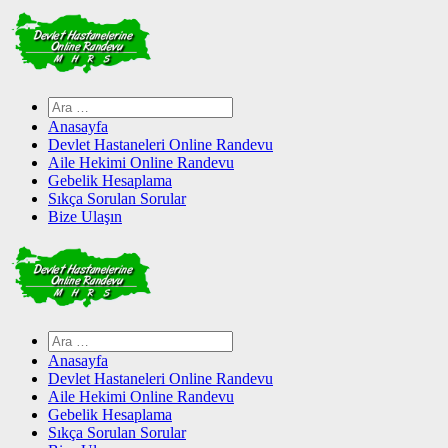
Skip
to
content
Arama:
Anasayfa
Devlet Hastaneleri Online Randevu
Aile Hekimi Online Randevu
Gebelik Hesaplama
Sıkça Sorulan Sorular
Bize Ulaşın
Arama:
Anasayfa
Devlet Hastaneleri Online Randevu
Aile Hekimi Online Randevu
Gebelik Hesaplama
Sıkça Sorulan Sorular